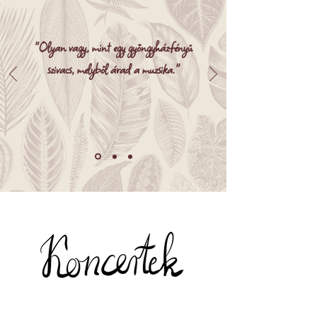
"Olyan vagy, mint egy gyöngyházfényű
szivacs, melyből árad a muzsika."