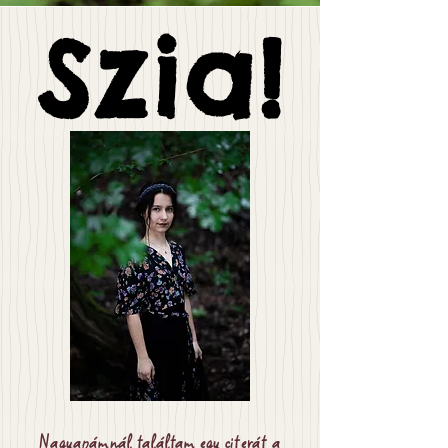
Szia!
Szia!
Nagyapámnál találtam egy citerát a