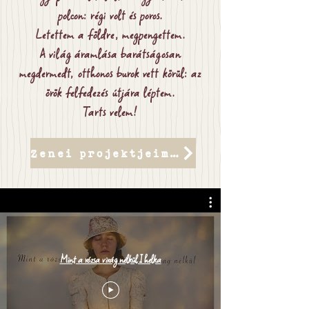
polcon: régi volt és poros.
Letettem a földre, megpengettem.
A világ áramlása barátságosan
megdermedt, otthonos burok vett körül: az
örök felfedezés útjára léptem.
Tarts velem!
Zenei projektjeim, zenekaraim
Mint a rózsa virág nélkül I helka