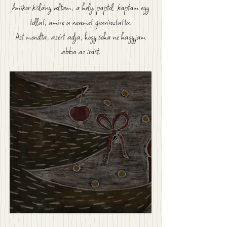
Amikor kislány voltam, a helyi paptól kaptam egy
tollat, amire a nevemet gravíroztatta.
Azt mondta, azért adja, hogy soha ne hagyjam
abba az írást.
December - Karácsony hava