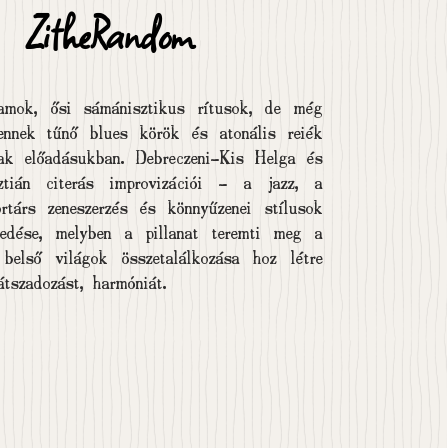
ZitheRandom
amok, ősi sámánisztikus rítusok, de még
gennek tűnő blues körök és atonális reiék
nak előadásukban. Debreczeni-Kis Helga és
ztián citerás improvizációi - a jazz, a
rtárs zeneszerzés és könnyűzenei stílusok
redése, melyben a pillanat teremti meg a
belső világok összetalálkozása hoz létre
átszadozást, harmóniát.