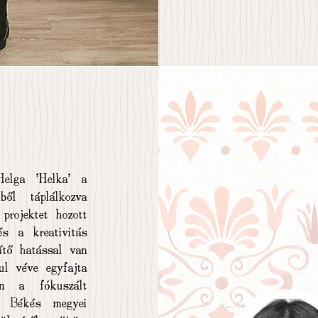
Helga ’Helka’ a
ből táplálkozva
 projektet hozott
és a kreativitás
ítő hatással van
ul véve egyfajta
an a fókuszált
t Békés megyei