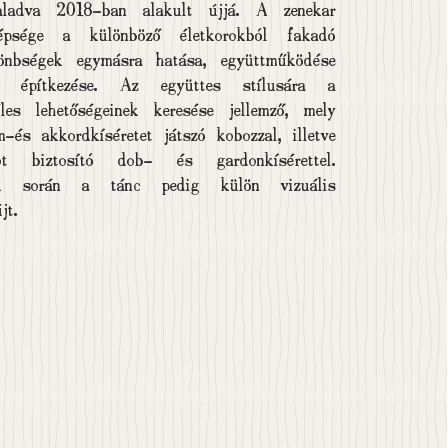
aladva 2018-ban alakult újjá. A zenekar
zépsége a különböző életkorokból fakadó
lönbségek egymásra hatása, együttműködése
 építkezése. Az együttes stílusára a
éles lehetőségeinek keresése jellemző, mely
m-és akkordkíséretet játszó kobozzal, illetve
ot biztosító dob- és gardonkísérettel.
uk során a tánc pedig külön vizuális
jt.