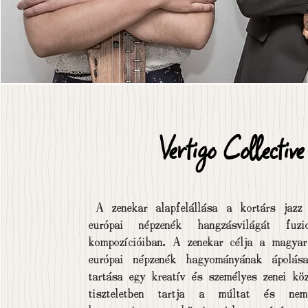
Vertigo Collective
A zenekar alapfelállása a kortárs jazz
európai népzenék hangzásvilágát fuzi
kompozícióiban. A zenekar célja a magyar
európai népzenék hagyományának ápolás
tartása egy kreatív és személyes zenei kö
tiszteletben tartja a múltat és nem