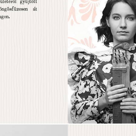
letéről gyűjtött
öngösfüzesen át
ngon.