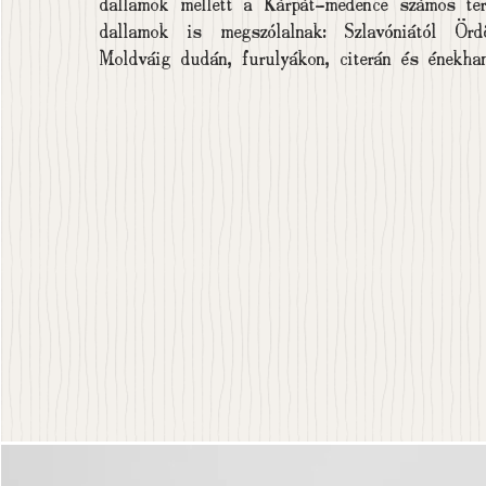
dallamok mellett a Kárpát-medence számos terü
dallamok is megszólalnak: Szlavóniától Örd
Moldváig dudán, furulyákon, citerán és énekha