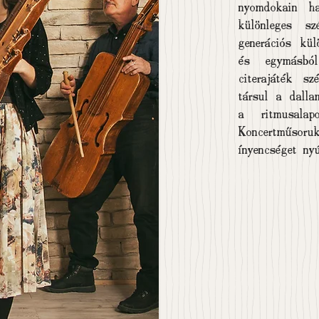
nyomdokain h
különleges s
generációs kü
és egymásból
citerajáték sz
társul a dalla
a ritmusalap
Koncertműsor
ínyencséget nyú