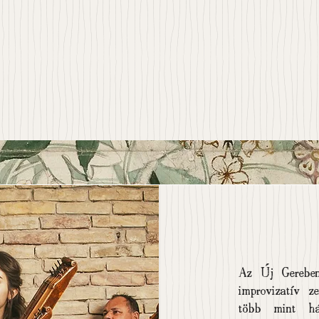
2017-ben a Fölszállott a páva televíziós vetélkedőjének d
voltam. Számos ország fellépő muzsikusa lehettem, Írorsz
kezdve, Kazahsztánon át egészen Ausztráliáig.

2022-ben végeztem a Liszt Ferenc Zeneművészeti Eg
citera/koboz/tekerő/népi hegedű szakán, azóta zenetaná
tevékenykedem.
Az Új Gereben
improvizatív z
több mint há