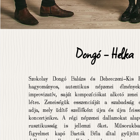
Dongó - Helka
Szokolay Dongó Balázs és Debreczeni-Kis 
hagyományos, autentikus népzenei élmények
improvizatív, saját kompozíciókat alkotó zenei
létre. Zeneiségük esszenciáját a szabadság 
adja, mely üdítő szellőként újra és újra friss
koncertjeikre. A régi népzenei dallamokat alap
rusztikusság is jellemzi őket. Műsorukb
figyelmet kapó Bartók Béla által gyűjtöt