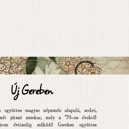
öntőse 
ágtól 
yetem 
rként 
Új Gereben
 együttes magyar népzenén alapuló, sodró,
enét játszó zenekar, mely a '70-es évektől
rom évtizedig működő Gereben együttes