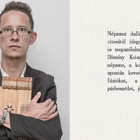
Népzenei dall
citerától ide
is megszólal
Dömény Kris
népzene, a ko
spontán keve
fúziókat, a 
párbeszédet, j