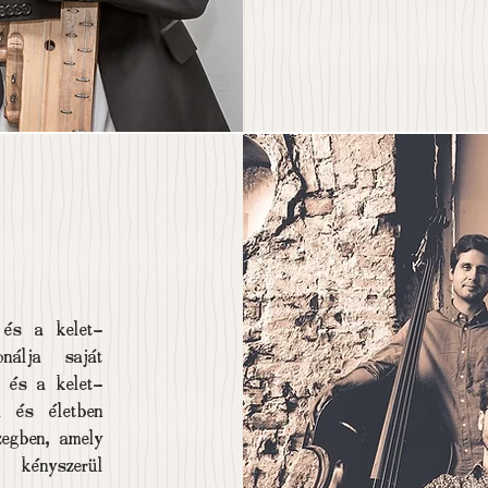
 és a kelet-
onálja saját
 és a kelet-
a és életben
zegben, amely
 kényszerül