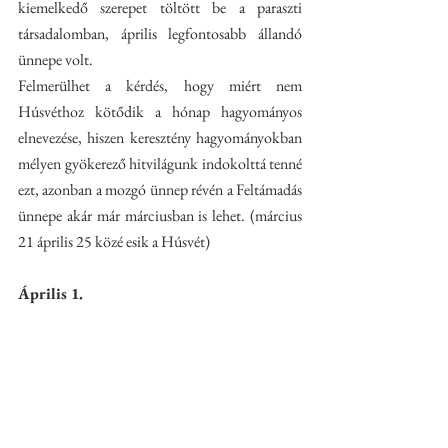
kiemelkedő szerepet töltött be a paraszti 
társadalomban, április legfontosabb állandó 
ünnepe volt. 
Felmerülhet a kérdés, hogy miért nem 
Húsvéthoz kötődik a hónap hagyományos 
elnevezése, hiszen keresztény hagyományokban 
mélyen gyökerező hitvilágunk indokolttá tenné 
ezt, azonban a mozgó ünnep révén a Feltámadás 
ünnepe akár már márciusban is lehet. (március 
21 április 25 közé esik a Húsvét)
Április 1. 