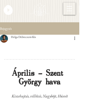
Bejegyzés
Helga Debreczeni-Kis
Április - Szent 
György hava
Kiszehajtás, villőzés, Nagyböjt, Húsvét