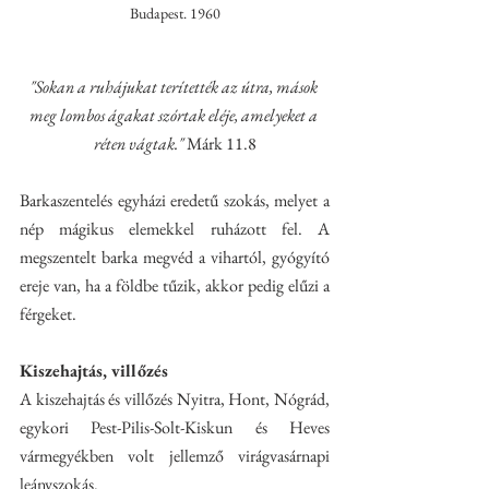
Budapest. 1960
"Sokan a ruhájukat terítették az útra, mások 
meg lombos ágakat szórtak eléje, amelyeket a 
réten vágtak." 
Márk 11.8
Barkaszentelés egyházi eredetű szokás, melyet a 
nép mágikus elemekkel ruházott fel. A 
megszentelt barka megvéd a vihartól, gyógyító 
ereje van, ha a földbe tűzik, akkor pedig elűzi a 
férgeket.
Kiszehajtás, villőzés
A kiszehajtás és villőzés Nyitra, Hont, Nógrád, 
egykori Pest-Pilis-Solt-Kiskun és Heves 
vármegyékben volt jellemző virágvasárnapi 
leányszokás.