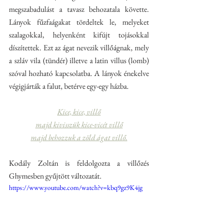
megszabadulást a tavasz behozatala követte. 
Lányok fűzfaágakat tördeltek le, melyeket 
szalagokkal, helyenként kifújt tojásokkal 
díszítettek. Ezt az ágat nevezik villőágnak, mely 
a szláv vila (tündér) illetve a latin villus (lomb) 
szóval hozható kapcsolatba. A lányok énekelve 
végigjárták a falut, betérve egy-egy házba.  
Kice, kice, villő
majd kivisszük kice-vicét villő
majd behozzuk a zöld ágat villő.
Kodály Zoltán is feldolgozta a villőzés 
Ghymesben gyűjtött változatát.
https://www.youtube.com/watch?v=kbq9gz9K4jg