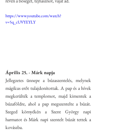
révén a bőséget, tejhasznot, vajat ád.
https://www.youtube.com/watch?
v=5q_cUVYEYLY
Április 25. - Márk napja
Jellegzetes ünnepe a búzaszentelés, melynek 
mágikus erőt tulajdonítottak. A pap és a hívek 
megkerülték a templomot, majd kimentek a 
búzaföldre, ahol a pap megszentelte a búzát.  
Szeged környékén a Szent György napi 
harmatot és Márk napi szentelt búzát tettek a 
kovászba. 