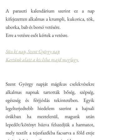
A paraszti kalendárium szerint ez a nap 
kifejezetten alkalmas a krumpli, kukorica, tök, 
uborka, bab és borsó vetésére. 
Erre a vetésre esőt kértek a vetésre. 
Süss ki nap, Szent György nap
Kertünk alatt a kis liba majd megfagy.
Szent György napját mágikus cselekvésekre 
alkalmas napnak tartották bőség, szépség, 
egészség és férjjóslás tekintetében. Egyik 
legelterjedtebb hiedelem szerint a hajnali 
órákban ha meztelenül, magunk után 
lepedőt/kötényt húzva felszedjük a harmatot, 
mely textilt a tejesfazékba facsarva a föld ereje 