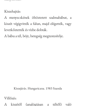
Kiszehajtás:
A menyecskének öltöztetett szalmabábut, a 
kiszét végigvitték a falun, majd elégették, vagy 
levetkőztették és vízbe dobták.
A bábu a tél, böjt, betegség megtestesítője. 
Kiszejárás. Hungaricana. 1983 Szanda
Villőzés:
A kiszétől (analógiásan a téltől) való 