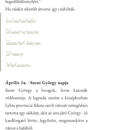
hegedűbillentyűért."
Ha valakit sikerült átverni, így csúfolták:
Áprilisnak bolondja, 
Felmászott a toronyba
Onnan kérdi, hány óra.
Fél tizenegy
Bolond ez az egy. 
Április 24. - Szent György napja
Szent György a lovagok, lovas katonák 
védőszentje. A legenda szerint a középkorban 
Lybia provincia Silena nevű városát rettegésben 
tartotta egy sárkány, akit az arra járó György - jó 
kardforgató lévén, legyőzött, megmenekítve a 
várost a haláltól.