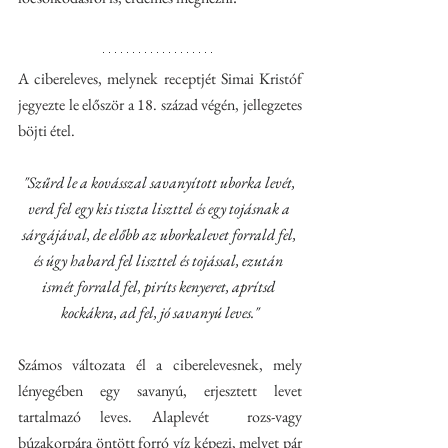
A cibereleves, melynek receptjét Simai Kristóf 
jegyezte le először a 18. század végén, jellegzetes 
böjti étel. 
"Szűrd le a kovásszal savanyított uborka levét, 
verd fel egy kis tiszta liszttel és egy tojásnak a 
sárgájával, de előbb az uborkalevet forrald fel, 
és úgy habard fel liszttel és tojással, ezután 
ismét forrald fel, piríts kenyeret, aprítsd 
kockákra, ad fel, jó savanyú leves."
Számos változata él a ciberelevesnek, mely 
lényegében egy savanyú, erjesztett levet 
tartalmazó leves. Alaplevét  rozs-vagy 
búzakorpára öntött forró víz képezi, melyet pár 