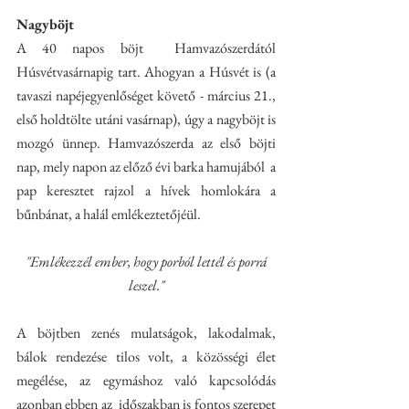
Nagyböjt
A 40 napos böjt  Hamvazószerdától 
Húsvétvasárnapig tart. Ahogyan a Húsvét is (a 
tavaszi napéjegyenlőséget követő - március 21., 
első holdtölte utáni vasárnap), úgy a nagyböjt is  
mozgó ünnep. Hamvazószerda az első böjti 
nap, mely napon az előző évi barka hamujából  a 
pap keresztet rajzol a hívek homlokára a 
bűnbánat, a halál emlékeztetőjéül.
 "Emlékezzél ember, hogy porból lettél és porrá 
leszel."
A böjtben zenés mulatságok, lakodalmak, 
bálok rendezése tilos volt, a közösségi élet 
megélése, az egymáshoz való kapcsolódás 
azonban ebben az  időszakban is fontos szerepet 