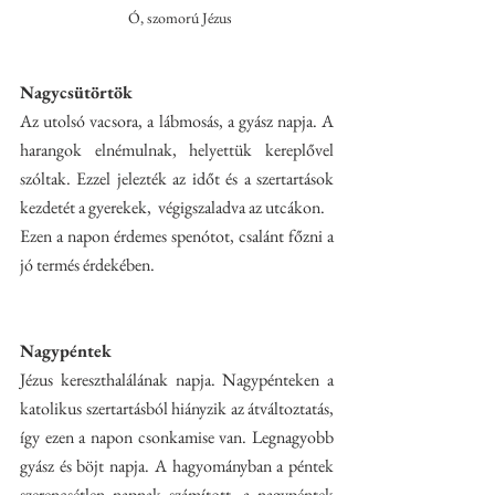
  Ó, szomorú Jézus
Nagycsütörtök
Az utolsó vacsora, a lábmosás, a gyász napja. A 
harangok elnémulnak, helyettük kereplővel 
szóltak. Ezzel jelezték az időt és a szertartások 
kezdetét a gyerekek,  végigszaladva az utcákon. 
Ezen a napon érdemes spenótot, csalánt főzni a 
jó termés érdekében. 
Nagypéntek
Jézus kereszthalálának napja. Nagypénteken a 
katolikus szertartásból hiányzik az átváltoztatás, 
így ezen a napon csonkamise van. Legnagyobb 
gyász és böjt napja. A hagyományban a péntek 
szerencsétlen napnak számított, a nagypéntek 