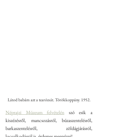
Látod babám azt a tearózsát. Törökkoppány. 1952.
Néprajzi Múzeum felvételén
 szó esik a 
kiszézésről, mancsozásról, búzaszentelésről, 
barkaszentelésről, zöldágjárásról, 
locsolkodásról is, érdemes megnézni!