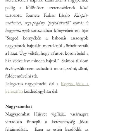
pedig a különösen szerencsétlenek közé 
tartozott. Remete Farkas László 
Kárpát-
medencei, régi-pogány "pajzánkodó" szokás és 
hagyományok
 sorozatában könyvében ezt írja: 
"Szeged környékén a babonás asszonyok 
nagypéntek hajnalán meztelenül körbefutották 
a házat. Úgy vélték, hogy a futott körön belül a 
ház védve lesz minden bajtól."  Számos tilalom 
érvényesült: nem szabadott mosni, szőni, sütni, 
földet művelni stb.
Jellegzetes nagypénteki dal a 
Kegyes jézus a 
keresztfán
 kezdetű egyházi dal.
Nagyszombat
Nagyszombat Húsvét vigíliája, vasárnapra 
virradóan ünnepli a kereszténység Jézus 
feltámadását.  Ezen az estén kezdődik az 