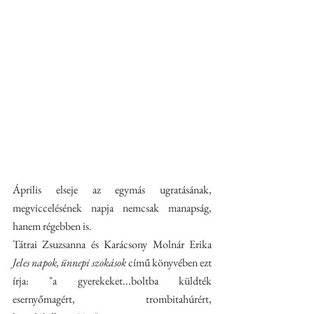
Április elseje az egymás ugratásának, 
megviccelésének napja nemcsak manapság, 
hanem régebben is.
Tátrai Zsuzsanna és Karácsony Molnár Erika 
Jeles napok, ünnepi szokások
 című könyvében ezt 
írja: "a gyerekeket...boltba küldték 
esernyőmagért, trombitahúrért, 