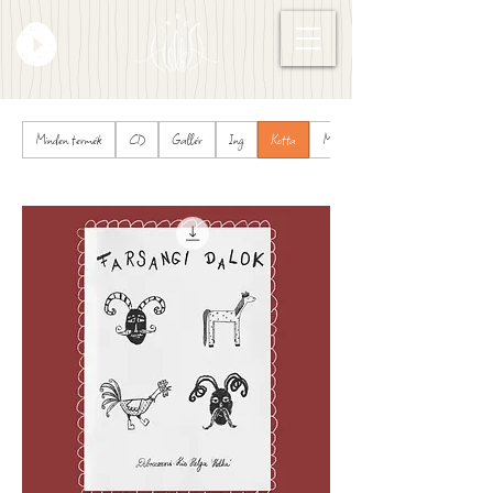
Minden termék
CD
Gallér
Ing
Kotta
Mellény