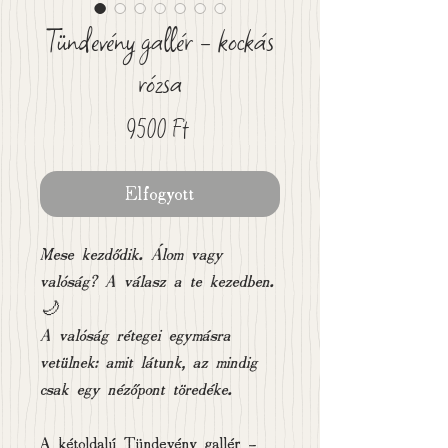
Tündevény gallér - kockás
rózsa
Ár
9500 Ft
Elfogyott
Mese kezdődik. Álom vagy
valóság? A válasz a te kezedben.
🌙
A valóság rétegei egymásra
vetülnek: amit látunk, az mindig
csak egy nézőpont töredéke.
A kétoldalú Tündevény gallér -