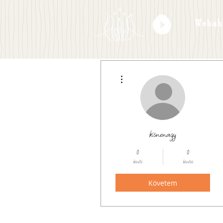
Websh
További műveletek
kisnenagy
0
0
követő
követés
Követem