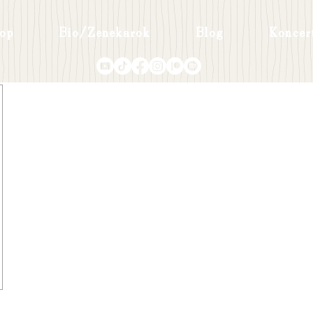
op
Bio/Zenekarok
Blog
Koncer