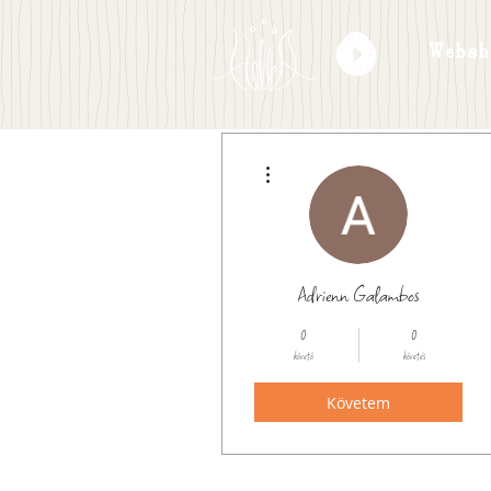
Websh
További műveletek
Adrienn Galambos
0
0
követő
követés
Követem