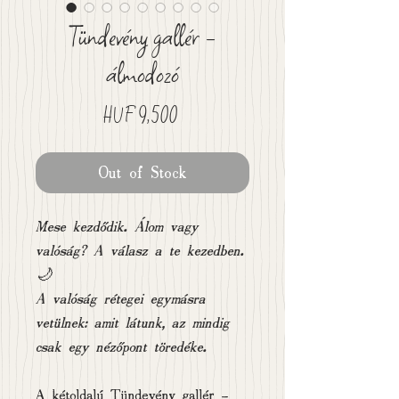
Tündevény gallér -
álmodozó
Price
HUF 9,500
Out of Stock
Mese kezdődik. Álom vagy
valóság? A válasz a te kezedben.
🌙
A valóság rétegei egymásra
vetülnek: amit látunk, az mindig
csak egy nézőpont töredéke.
A kétoldalú Tündevény gallér -