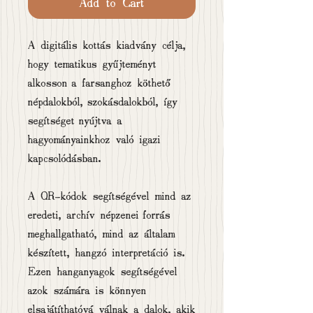
Add to Cart
A digitális kottás kiadvány célja,
hogy tematikus gyűjteményt
alkosson a farsanghoz köthető
népdalokból, szokásdalokból, így
segítséget nyújtva a
hagyományainkhoz való igazi
kapcsolódásban.
A QR-kódok segítségével mind az
eredeti, archív népzenei forrás
meghallgatható, mind az általam
készített, hangzó interpretáció is.
Ezen hanganyagok segítségével
azok számára is könnyen
elsajátíthatóvá válnak a dalok, akik