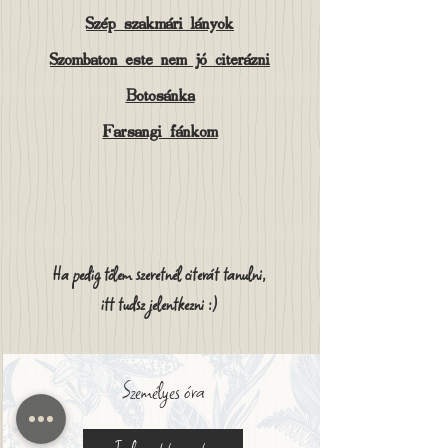
Szép szakmári lányok
Szombaton este nem jó citerázni
Botosánka
Farsangi fánkom
Ha pedig tőlem szeretnél citerát tanulni,
itt tudsz jelentkezni :)
Személyes óra