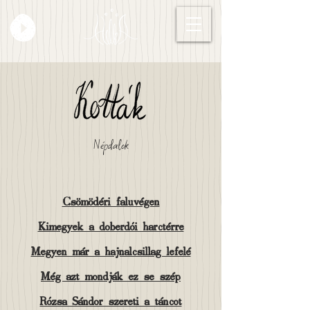
Népdalok
Csömödéri faluvégen
Kimegyek a doberdói harctérre
Megyen már a hajnalcsillag lefelé
Még azt mondják ez se szép
Rózsa Sándor szereti a táncot