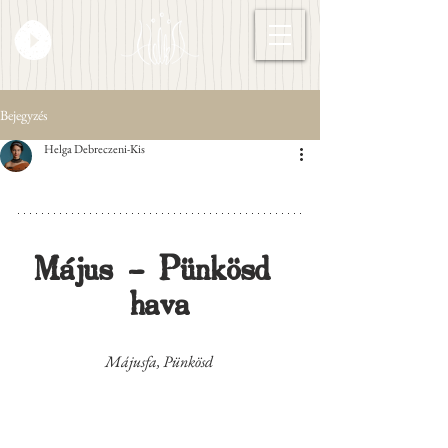
Bejegyzés
Helga Debreczeni-Kis
Május - Pünkösd 
hava
Májusfa, Pünkösd 