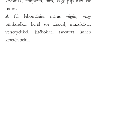
kocsmák, templom, bíró, vagy pap háza elé 
tették.
A fal lebontására május végén, vagy 
pünkösdkor kerül sor tánccal, muzsikával, 
versenyekkel, játékokkal tarkított ünnep 
keretén belül.