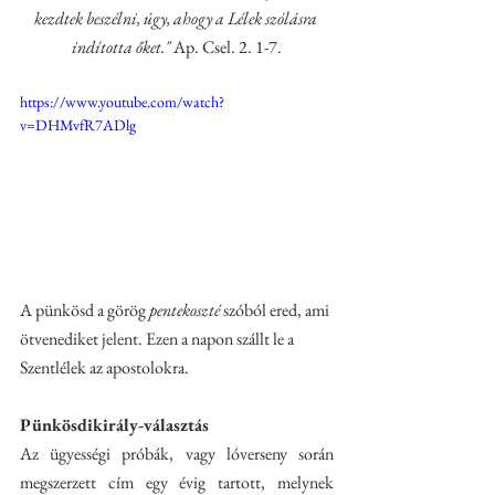
kezdtek beszélni, úgy, ahogy a Lélek szólásra 
indította őket." 
Ap. Csel. 2. 1-7.
https://www.youtube.com/watch?
v=DHMvfR7ADlg
A pünkösd a görög 
pentekoszté
 szóból ered, ami 
ötvenediket jelent. Ezen a napon szállt le a 
Szentlélek az apostolokra.
Pünkösdikirály-választás
Az ügyességi próbák, vagy lóverseny során 
megszerzett cím egy évig tartott, melynek 