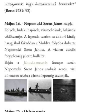
visszajönnek, hogy bosszantsanak bennünket” 
(Borus 1981: 53)
Május 16. - Nepomuki Szent János napja
Folyók, hidak, hajósok, vízimolnárok, halászok 
védőszentje. A legenda szerint az akkori király 
haragjából fakadóan a Moldva folyóba dobatta 
Nepomuki Szent Jánost. A vízben csodás 
fényjelenség jelezte hollétét. 
Baján a 
Jánoska-eresztés
 ünnepe során 
Nepomuki Szent János szobrát zenés, vízi 
körmenet révén a városközpontig úsztatják.
Május 25. - Orbán napja