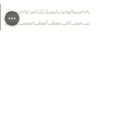
"Ezt a játékot, eztet 8-10 évesek pünkösdkor szokták 
játszani, mennek házról házra, elől megy a 
menyasszony...mennek házról házra"
Pünkösdikirályné-járás
A pünkösdi királyné a legkisebb lány, aki 
körbetáncolnak, énekelnek körülötte, a dal 
végén pedig felemelik: 
"Ekkora legyen a maguk 
kenderje, mint a kiskirályné!"
Ácintos, pácintos
Tarka tulipános
Hintsetek virágot
Az Isten fiának.