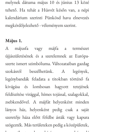
melynek dátuma május 10 és június 13 közé 
tehető. Ha tehát a Húsvét későn van, a népi 
kalendárium szerinti Pünkösd hava elnevezés 
megkérdőjelezhető - véleményem szerint.
Május 1.
A májusfa vagy májfa a természet 
újjászületésének és a szerelemnek az Európa-
szerte ismert szimbóluma. Változataiban gazdag 
szokásról beszélhetünk. A legények, 
legénybandák feladata a titokban történő fa 
kivágása és lombosan hagyott tetejének 
feldíszítése virággal, hímes tojással, szalagokkal, 
zsebkendővel. A májfát helyenként minden 
lányos ház, helyenként pedig csak a saját 
szeretője háza előtt földbe ásták vagy kapura 
szögezték. Más területeken pedig a középületek, 