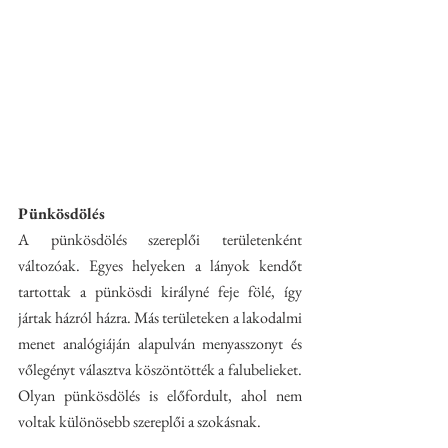
Pünkösdölés
A pünkösdölés szereplői területenként 
változóak. Egyes helyeken a lányok kendőt 
tartottak a pünkösdi királyné feje fölé, így 
jártak házról házra. Más területeken a lakodalmi 
menet analógiáján alapulván menyasszonyt és 
vőlegényt választva köszöntötték a falubelieket. 
Olyan pünkösdölés is előfordult, ahol nem 
voltak különösebb szereplői a szokásnak.