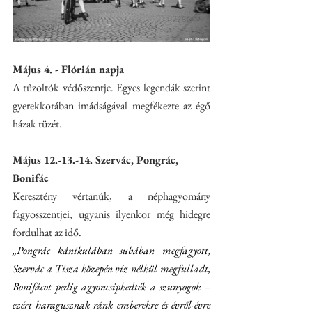
Május 4. - Flórián napja
A tűzoltók védőszentje. Egyes legendák szerint 
gyerekkorában imádságával megfékezte az égő 
házak tüzét.
Május 12.-13.-14. Szervác, Pongrác, 
Bonifác
Keresztény vértanúk, a néphagyomány 
fagyosszentjei, ugyanis ilyenkor még hidegre 
fordulhat az idő.
„Pongrác kánikulában subában megfagyott, 
Szervác a Tisza közepén víz nélkül megfulladt, 
Bonifácot pedig agyoncsipkedték a szunyogok – 
ezért haragusznak ránk emberekre és évről-évre 