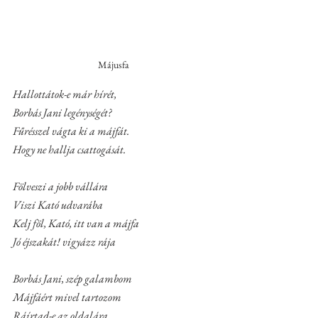
Májusfa
Hallottátok-e már hírét,
Borbás Jani legénységét?
Fűrésszel vágta ki a májfát.
Hogy ne hallja csattogását.
Fölveszi a jobb vállára
Viszi Kató udvarába
Kelj föl, Kató, itt van a májfa
Jó éjszakát! vigyázz rája
Borbás Jani, szép galambom
Májfáért mivel tartozom
Ráírtad-e az oldalára