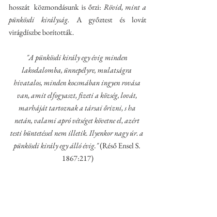
hosszát  közmondásunk is őrzi: 
Rövid, mint a 
pünkösdi királyság. 
A győztest és lovát 
virágdíszbe borították. 
"A pünkösdi király egy évig minden 
lakodalomba, ünnepélyre, mulatságra 
hivatalos, minden kocsmában ingyen rovása 
van, amit elfogyaszt, fizeti a község, lovát, 
marháját tartoznak a társai őrizni, s ha 
netán, valami apró vétséget követne el, azért 
testi büntetéssel nem illetik. Ilyenkor nagy úr. a 
pünkösdi király egy álló évig."
 (Réső Ensel S. 
1867:217)