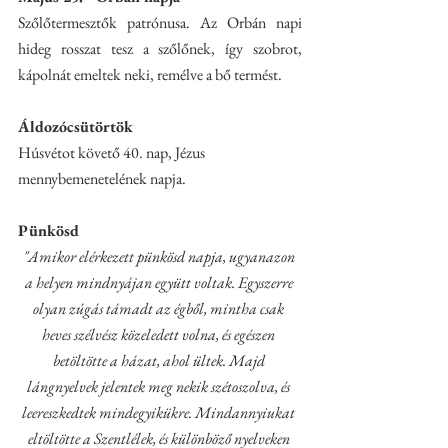
Szőlőtermesztők patrónusa. Az Orbán napi 
hideg rosszat tesz a szőlőnek, így szobrot, 
kápolnát emeltek neki, remélve a bő termést.
Áldozócsütörtök
Húsvétot követő 40. nap, Jézus 
mennybemenetelének napja.
Pünkösd
"Amikor elérkezett pünkösd napja, ugyanazon 
a helyen mindnyájan együtt voltak. Egyszerre 
olyan zúgás támadt az égből, mintha csak 
heves szélvész közeledett volna, és egészen 
betöltötte a házat, ahol ültek. Majd 
lángnyelvek jelentek meg nekik szétoszolva, és 
leereszkedtek mindegyikükre. Mindannyiukat 
eltöltötte a Szentlélek, és különböző nyelveken 